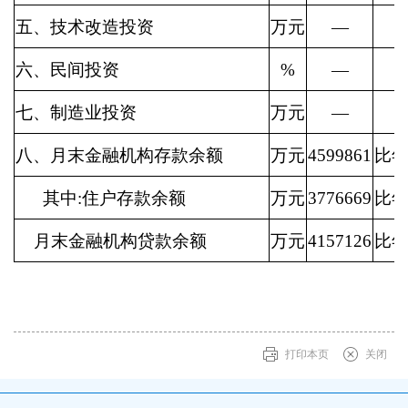
五、技术改造投资
万元
—
六、民间投资
%
—
七、制造业投资
万元
—
八、月末金融机构存款余额
万元
4599861
比年
其中:住户存款余额
万元
3776669
比年
月末金融机构贷款余额
万元
4157126
比年
打印本页
关闭