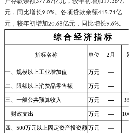
户存款余额
亿元，较年初增加
亿
377.67
17.38
元，同比增长
。各项贷款余额
亿
9.0
%
415.71
元，较年初增加
亿元，同比增长
。
20.68
9.6
%
综 合 经 济 指 标
指标名称
单位
2月
累
一、规模以上工业增加值
万元
—
二、限额以上消费品零售额
万元
—
三、一般公共预算收入
万元
—
388
财政支出
万元
—
106
四、500万元以上固定资产投资额
万元
—