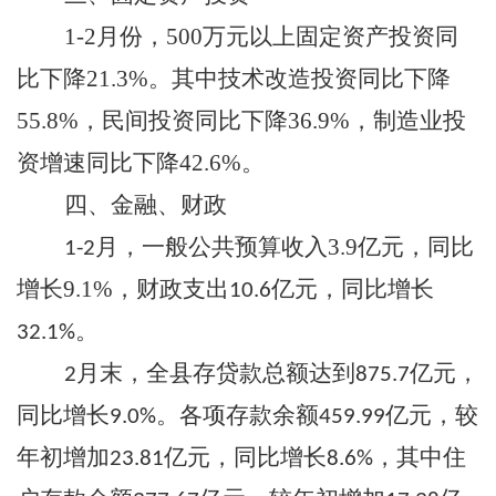
1-2月份
，
500万元以上固定资产投资同
比
下降
21.3
%
。其中
技术改造投资同比
下降
55.8
%
，
民间投资同比
下降
36.9
%
，
制造业投
资增速
同比
下降
42.6
%
。
四、
金融、财政
月，
一般公共预算收入
3.9
亿元，同比
1-2
增长
9.1
%，
财政支出
亿元，
同比增长
10.6
。
32.1
%
月末，全县存贷款总额达到
亿元，
2
875.7
同比增长
。各项存款余额
亿元，较
9.0
%
459.99
年初增加
亿元，同比增长
，其中住
23.81
8.6
%