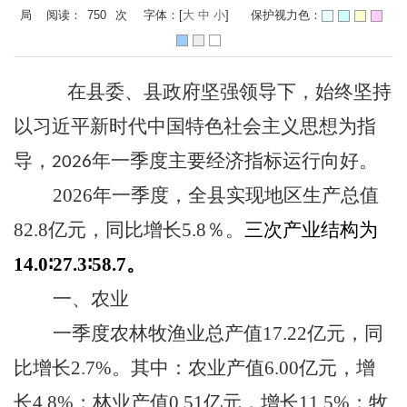
局 阅读：
750
次
字体：[
大
中
小
]
保护视力色：
在县委、县政府坚强领导下，始终坚持
以习近平新时代中国特色社会主义思想为指
导，
年一季度
主要经济指标运行
向好
。
2026
2026
年一季度，全县实现地区生产总值
82.8
亿元，同比增长
5.8
％。
三次产业结构为
14.0∶27.3∶58.7
。
一、
农业
一季度
农林牧渔业总产值
17.22
亿元，同
比
增长
2.7
%。其中：农业产值
6.00
亿元，
增
长
4.8
%；林业产值
0.51
亿元，
增长
11.5
%；牧