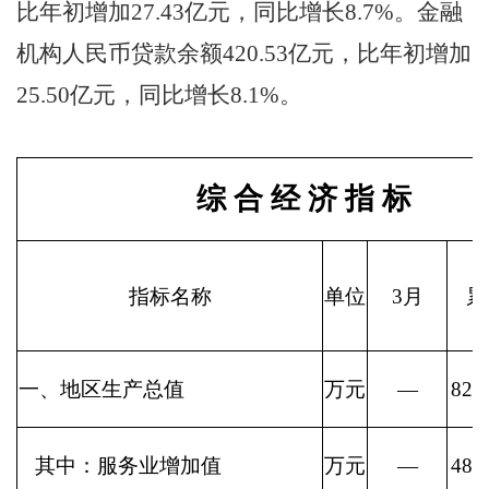
比年初增加
27.43
亿元，同比增长
8.7
%。金融
机构人民币贷款余额
420.53
亿元，比年初增加
25.50
亿元，同比增长
8.1
%。
综 合 经 济 指 标
指标名称
单位
3月
累
一、地区生产总值
万元
—
828
其中：服务业增加值
万元
—
485