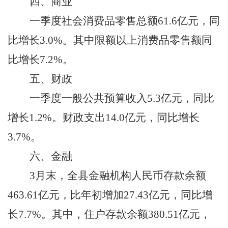
四、
商业
一季度
社会消费品零售总额
6
1.6
亿元
，
同
比增长
3.0
%
。其中限额以上消费品零售额同
比增长
7.2
%。
五、
财政
一季度
一般公共预算收
入
5.3
亿元，同比
增长
1.2
%
。财政支出
14.0
亿元，同比
增长
3.7
%
。
六、金融
3月
末，全县金融机构人民币存款余额
463.61
亿元，比年初增加
27.43
亿元，同比增
长
7.7
%。其中，住户存款余额
380.51
亿元，