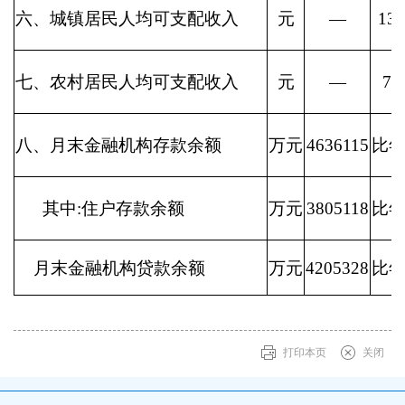
六、城镇居民人均可支配收入
元
—
134
七、农村居民人均可支配收入
元
—
79
八、月末金融机构存款余额
万元
4636115
比年
其中:住户存款余额
万元
3805118
比年
月末金融机构贷款余额
万元
4205328
比年
打印本页
关闭