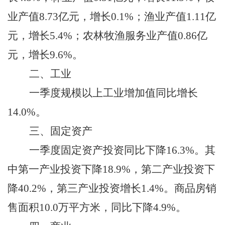
业产值
8.73
亿元，增长
0.1
%；渔业产值
1.11
亿
元，
增长
5.4
%；农林牧渔服务业
产值
0.86
亿
元，增长
9.6
%。
二、
工业
一季度
规模以上工业增加值
同比
增长
14.0
%
。
三、
固定资产
一季度
固定资产投资
同比
下降
16.3
%
。其
中第一产业投资
下降
18.9
%，第二产业
投资
下
降
40.2
%，第三产业
投资
增长
1.4
%。商品房销
售面积
10.0
万平方米，
同比下降
4.9
%。