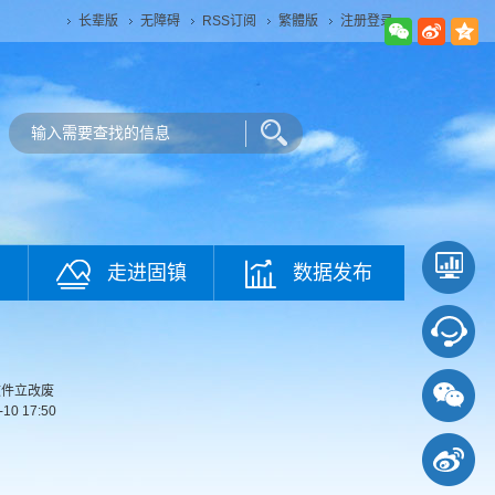
长辈版
无障碍
RSS订阅
繁體版
注册登录
走进固镇
数据发布
文件立改废
-10 17:50