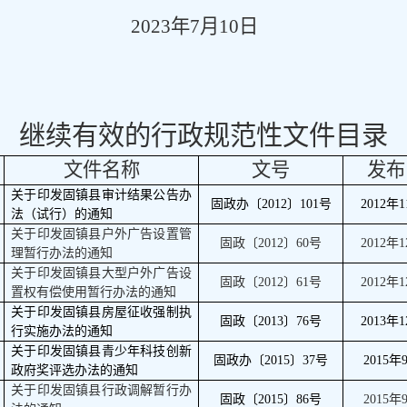
2023
年
7
月
10
日
继续有效的行政规范性文件目录
文件名称
文号
发布
关于印发固镇县审计结果公告办
固政办〔
2012
〕
101
号
2012
年
1
法（试行）的通知
关于印发固镇县户外广告设置管
固政〔
2012
〕
60
号
2012
年
1
理暂行办法的通知
关于印发固镇县大型户外广告设
固政〔
2012
〕
61
号
2012
年
1
置权有偿使用暂行办法的通知
关于印发固镇县房屋征收强制执
固政〔
2013
〕
76
号
2013
年
1
行实施办法的通知
关于印发固镇县青少年科技创新
固政办〔
2015
〕
37
号
2015
年
政府奖评选办法的通知
关于印发固镇县行政调解暂行办
固政〔
2015
〕
86
号
2015
年