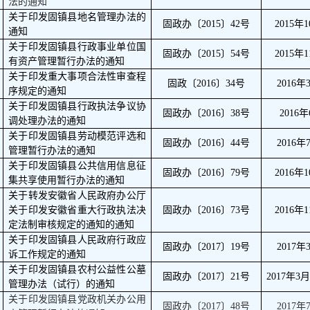
法的通知
关于印发固镇县地名管理办法的
固政办〔
2015
〕
42
号
2015
年
1
通知
关于印发固镇县行政事业单位国
固政办〔
2015
〕
54
号
2015
年
1
有资产管理暂行办法的通知
关于印发重大事项合法性审查程
固政〔
2016
〕
34
号
2016
年
序规定的通知
关于印发固镇县行政执法争议协
固政办〔
2016
〕
38
号
2016
年
调处理办法的通知
关于印发固镇县劳动模范评选和
固政办〔
2016
〕
44
号
2016
年
管理暂行办法的通知
关于印发固镇县公共信用信息征
固政办〔
2016
〕
79
号
2016
年
1
集共享使用暂行办法的通知
关于转发安徽省人民政府办公厅
关于印发安徽省重大行政执法决
固政办〔
2016
〕
73
号
2016
年
1
定法制审核规定的通知的通知
关于印发固镇县人民政府行政应
固政办〔
2017
〕
19
号
2017
年
诉工作规定的通知
关于印发固镇县农村公益性公墓
固政办〔
2017
〕
21
号
2017
年
3
管理办法（试行）的通知
关于印发固镇县党政机关办公用
固政办〔
2017
〕
48
号
2017
年