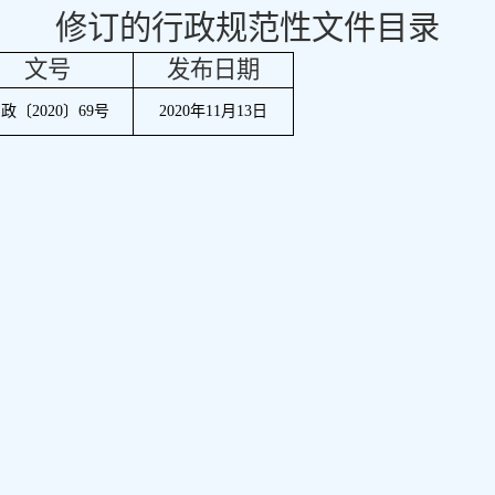
修订的行政规范性文件目录
文号
发布日期
固政〔
2020
〕
69
号
2020
年
11
月
13
日