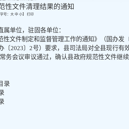
范性文件清理结果的通知
字号：
大
中
小
】
打印
直属单位，驻固各单位：
范性文件制定和监督管理工作的通知》（国办发
办〔
2023
〕
2
号）要求，县司法局对全县现行有
常务会议审议通过，确认县政府规范性文件继
目录
录
录