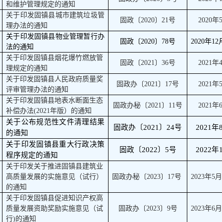
和维护管理规定的通知
关于印发固镇县城市建筑垃圾管
固政〔
2020
〕
21
号
2020
年
理办法的通知
关于印发固镇县物业管理暂行办
固政〔
2020
〕
78
号
2020
年
12
法的通知
关于印发固镇县烟花爆竹燃放管
固政〔
2021
〕
36
号
2021
年
理规定的通知
关于印发固镇县人民政府质量奖
固政办〔
2021
〕
17
号
2021
年
评审管理办法的通知
关于印发固镇县地表水断面生态
固政办秘〔
2021
〕
11
号
2021
年
补偿办法
(2021
年版）的通知
关于公布规范性文件清理结果
固政办〔
2021
〕
24
号
2021
年
的通知
关于印发固镇县重大行政决策
固政〔
2022
〕
5
号
2022
年
程序规定的通知
关于印发关于推进固镇县建筑业
高质量发展的实施意见（试行）
固政办秘〔
2023
〕
17
号
2023
年
5
的通知
关于印发固镇县促进知识产权高
质量发展资助奖励实施意见（试
固政办〔
2023
〕
9
号
2023
年
6
行
)
的通知