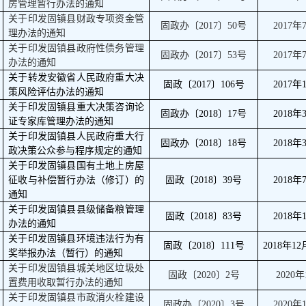
房管理暂行办法的通知
关于印发固镇县财政专项资金管
固政办〔
2017
〕
50
号
2017
年
理办法的通知
关于印发固镇县政府性债务管理
固政办〔
2017
〕
53
号
2017
年
办法的通知
关于转发安徽省人民政府重大决
固政〔
2017
〕
106
号
2017
年
策风险评估办法的通知
关于印发固镇县重大决策咨询论
固政办〔
2018
〕
17
号
2018
年
证专家库管理办法的通知
关于印发固镇县人民政府重大行
固政办〔
2018
〕
18
号
2018
年
政决策公众参与程序规定的通知
关于印发固镇县国有土地上房屋
征收与补偿暂行办法（修订）的
固政〔
2018
〕
39
号
2018
年
通知
关于印发固镇县县级储备粮管理
固政〔
2018
〕
83
号
2018
年
办法的通知
关于印发固镇县环境违法行为有
固政〔
2018
〕
111
号
2018
年
12
奖举报办法（暂行）的通知
关于印发固镇县城关地区垃圾处
固政〔
2020
〕
2
号
2020
年
置费用收取暂行办法的通知
关于印发固镇县市政消火栓建设
固政办〔
2020
〕
3
号
2020
年