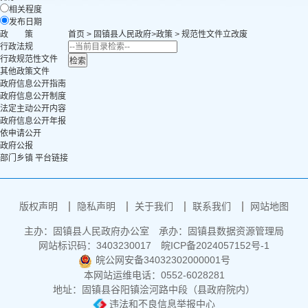
相关程度
发布日期
政 策
首页
>
固镇县人民政府
>
政策
>
规范性文件立改废
行政法规
行政规范性文件
其他政策文件
政府信息公开指南
政府信息公开制度
法定主动公开内容
政府信息公开年报
依申请公开
政府公报
部门乡镇 平台链接
版权声明
隐私声明
关于我们
联系我们
网站地图
主办：固镇县人民政府办公室
承办：固镇县数据资源管理局
网站标识码：3403230017
皖ICP备2024057152号-1
皖公网安备34032302000001号
本网站运维电话：0552-6028281
地址：固镇县谷阳镇浍河路中段（县政府院内）
违法和不良信息举报中心