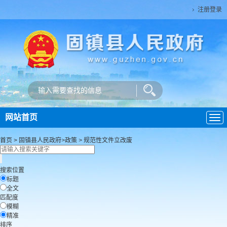
注册登录
网站首页
导
航
首页
>
固镇县人民政府
>
政策
>
规范性文件立改废
搜索位置
标题
全文
匹配度
模糊
精准
排序