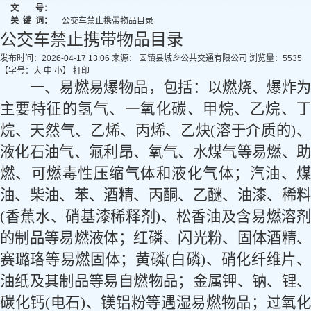
文 号：
关
键
词：
公交车禁止携带物品目录
公交车禁止携带物品目录
发布时间：2026-04-17 13:06
来源： 固镇县城乡公共交通有限公司
浏览量：
5535
【字号：
大
中
小
】
打印
一、易燃易爆物品，包括：以燃烧、爆炸为
主要特征的氢气、一氧化碳、甲烷、乙烷、丁
烷、天然气、乙烯、丙烯、乙炔
(
溶于介质的
)
液化石油气、氟利昂、氧气、水煤气等易燃、助
燃、可燃毒性压缩气体和液化气体；汽油、煤
油、柴油、苯、酒精、丙酮、乙醚、油漆、稀料
(
香蕉水、硝基漆稀释剂
)
、松香油及含易燃溶
的制品等易燃液体；红磷、闪光粉、固体酒精、
赛璐珞等易燃固体；黄磷
(
白磷
)
、硝化纤维片
油纸及其制品等易自燃物品；金属钾、钠、锂、
碳化钙
(
电石
)
、镁铝粉等遇湿易燃物品；过氧化