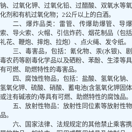
钠、过氧化钾、过氧化铅、过醋酸、双氧水等氧
化剂和有机过氧化物；
2
公斤以上的白酒。
二、爆炸品类：雷管、传爆助爆管、导爆
索、导火索、火帽、引信炸药、烟花制品（包括
礼花、鞭炮、摔炮、拉炮）、点火绳、发令纸。
三、毒害品，包括：氰化物、汞
(
水银
)
、
毒农药等剧毒化学品以及硒粉、苯酚、生漆等具
有可燃、助燃特性的毒害品。
四、腐蚀性物品，包括：盐酸、氢氧化钠、
氢氧化钾、硫酸、硝酸、蓄电池
(
含氢氧化钾固体
或注有碱液的
)
等具有可燃、助燃特性的腐蚀品。
五、放射性物品：放射性同位素等放射性物
品。
六、国家法律、法规规定的其他禁止乘客携