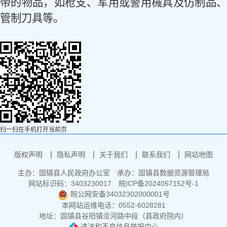
带的物品，如枪支、军用或警用械具及仿制品、
管制刀具等。
扫一扫在手机打开当前页
版权声明
隐私声明
关于我们
联系我们
网站地图
主办：固镇县人民政府办公室
承办：固镇县数据资源管理局
网站标识码：3403230017
皖ICP备2024057152号-1
皖公网安备34032302000001号
本网站运维电话：0552-6028281
地址：固镇县谷阳镇浍河路中段（县政府院内）
违法和不良信息举报中心