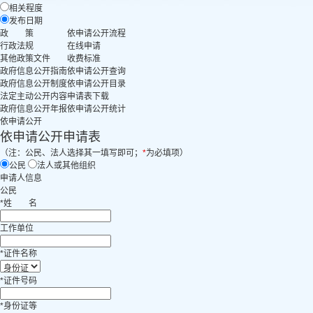
相关程度
发布日期
政 策
依申请公开流程
行政法规
在线申请
其他政策文件
收费标准
政府信息公开指南
依申请公开查询
政府信息公开制度
依申请公开目录
法定主动公开内容
申请表下载
政府信息公开年报
依申请公开统计
依申请公开
依申请公开申请表
（注：公民、法人选择其一填写即可；
*
为必填项）
公民
法人或其他组织
申请人信息
公民
*
姓
名
工作单位
*
证件名称
*
证件号码
*
身份证等