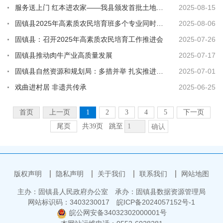
服务送上门 红本进农家——我县颁发首批土地承包经营权不动产权证
2025-08-15
固镇县2025年高素质农民培育班多个专业同时开班
2025-08-06
固镇县：召开2025年高素质农民培育工作推进会
2025-07-26
固镇县推动肉牛产业高质量发展
2025-07-17
固镇县自然资源和规划局：多措并举 扎实推进耕地恢复工作
2025-07-01
戏曲进村居 非遗共传承
2025-06-25
首页
上一页
1
2
3
4
5
下一页
尾页
共39页
跳至
确认
版权声明
隐私声明
关于我们
联系我们
网站地图
主办：固镇县人民政府办公室
承办：固镇县数据资源管理局
网站标识码：3403230017
皖ICP备2024057152号-1
皖公网安备34032302000001号