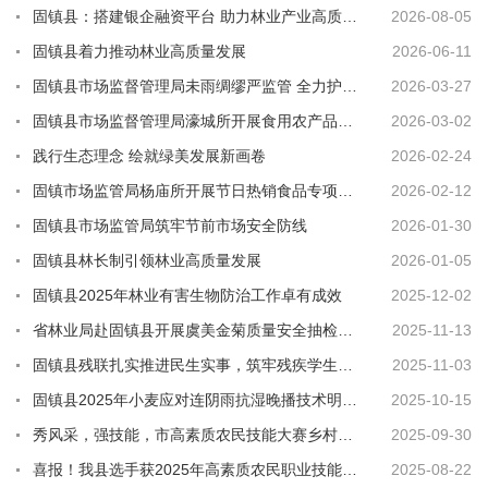
固镇县：搭建银企融资平台 助力林业产业高质量发展
2026-08-05
固镇县着力推动林业高质量发展
2026-06-11
固镇县市场监督管理局未雨绸缪严监管 全力护航樱花季消费安全
2026-03-27
固镇县市场监督管理局濠城所开展食用农产品销售环节视觉营销设施专项整治行动
2026-03-02
践行生态理念 绘就绿美发展新画卷
2026-02-24
固镇市场监管局杨庙所开展节日热销食品专项检查 守护节日“菜篮子”安全
2026-02-12
固镇县市场监管局筑牢节前市场安全防线
2026-01-30
固镇县林长制引领林业高质量发展
2026-01-05
固镇县2025年林业有害生物防治工作卓有成效
2025-12-02
省林业局赴固镇县开展虞美金菊质量安全抽检筑牢特色产业安全防线
2025-11-13
固镇县残联扎实推进民生实事，筑牢残疾学生教育扶持保障网
2025-11-03
固镇县2025年小麦应对连阴雨抗湿晚播技术明白纸
2025-10-15
秀风采，强技能，市高素质农民技能大赛乡村调解员竞赛在固镇县圆满落幕！
2025-09-30
喜报！我县选手获2025年高素质农民职业技能大赛第一名
2025-08-22