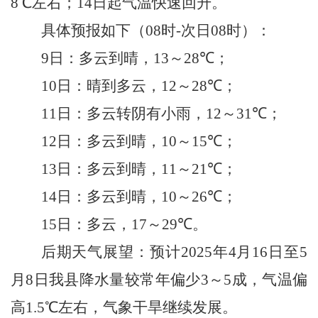
8
℃左右；
14
日起气温快速回升。
具体预报如下（
08
时
-
次日
08
时）：
9
日：多云到晴，
13
～
2
8
℃；
10
日：晴到多云，
1
2
～
2
8
℃；
11
日：多云转阴有小雨，
12
～
31
℃；
12
日：多云到晴，
10
～
15
℃；
13
日：多云到晴，
11
～
21
℃；
14
日：多云到晴，
10
～
26
℃；
15
日：多云，
17
～
29
℃。
后期天气展望：
预计
2025
年
4
月
16
日至
5
月
8
日我
县
降水量较常年偏少
3
～
5
成，气温偏
高
1.5
℃左右，气象干旱继续发展。