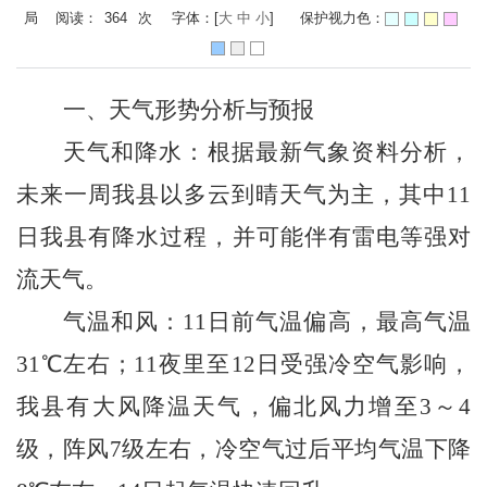
局 阅读：
364
次
字体：[
大
中
小
]
保护视力色：
一、天气形势分析与预报
天气和降水：
根据最新气象资料分析，
未来一周我
县
以多云到晴天气为主，其中
11
日我
县
有降水过程，并可能伴有雷电等强对
流天气。
气温和风：
11
日前气温偏高，最高气温
31
℃左右；
11
夜里至
12
日受强冷空气影响，
我
县
有大风降温天气，偏北风力增至
3
～
4
级，阵风
7
级左右，冷空气过后平均气温下降