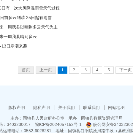
-6日有一次大风降温雨雪天气过程
3日前多云到晴 25日起有雨雪
来一周我县以晴到多云天气为主
来一周我县晴到多云
2-13日寒潮来袭
首页
上一页
1
2
3
4
5
下一页
版权声明
隐私声明
关于我们
联系我们
网站地图
主办：固镇县人民政府办公室
承办：固镇县数据资源管理局
3403230017
皖ICP备2024057152号-1
皖公网安备34032302
运维电话：0552-6028281
地址：固镇县谷阳镇浍河路中段（县政府