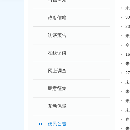
未
3
政府信箱
2
访谈预告
未
今
在线访谈
1
未
网上调查
2
未
民意征集
未
未
互动保障
未
春
便民公告
未