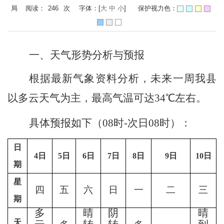
局 阅读：
246
次
字体：[
大
中
小
]
保护视力色：
一、天气形势分析与预报
根据最新气象资料分析，未来一周我县
以多云天气为主，最高气温可达
34℃左右
。
具体预报如下
（
08时-次日08时）：
日
4
日
5
日
6
日
7
日
8日
9日
10日
期
星
四
五
六
日
一
二
三
期
多
晴
阴
晴
天