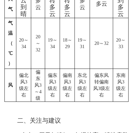
云
转
转
到
多
多
多云
到
多
多
多
云
云
气
晴
云
云
云
气
温
20
20
～
19
～
18
～
19
～
20
～
（
～
20
～
32
34
34
2
9
31
33
32
℃
）
偏
偏北
偏东
偏南
东北
偏东风
东南
东
风
3
风
3
风
3
风
3
转偏南
风
3
风
风
3
级左
级左
级左
级左
风
3级左
级左
～4
右
右
右
右
右
右
级
二、关注与建议