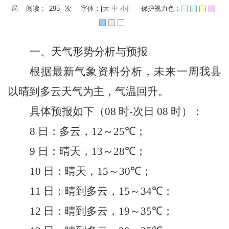
局 阅读：
295
次
字体：[
大
中
小
]
保护视力色：
一、天气形势分析与预报
根据最新气象资料分析，未来一周我
县
以晴到多云天气为主，气温回升。
具体预报如下（
08
时
-
次日
08
时）：
8
日：多云，
1
2
～
25
℃；
9
日：晴天，
13
～
28
℃；
10
日：晴天，
15
～
30
℃；
11
日：晴到多云，
1
5
～
3
4
℃；
12
日：晴到多云，
19
～
3
5
℃；