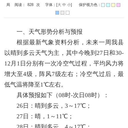
局 阅读：
828
次
字体：[
大
中
小
]
保护视力色：
一、
天气形势分析与预报
根据最新气象资料分析，未来一周我
县
以晴到多云天气为主，其中
今晚
到
27日
和
30-
12月1日
分别
有一次冷空气过程
，
平均风力将
增大至
4级，阵风7级左右；冷空气过后，最
低气温将降至1℃左右
。
具体预报如下（
08时-次日08时）：
26日：晴到多云，
3
～
17℃；
27日：晴，1～11℃；
28日：晴
到多云
，
4
～
17℃；