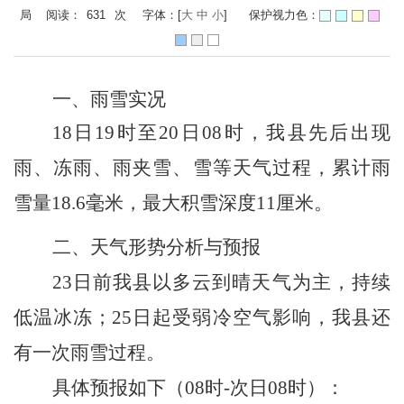
局 阅读：
631
次
字体：[
大
中
小
]
保护视力色：
一、
雨雪实况
18日19时至20日08时，我县先后出现
雨、冻雨、雨夹雪、雪等天气过程，累计雨
雪量18.6毫米，最大积雪深度11厘米。
二、
天气形势分析与预报
23日前我县以多云到晴天气为主，持续
低温冰冻；25日起受弱冷空气影响，我县还
有一次雨雪过程。
具体预报如下（
08时-次日08时）：