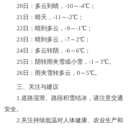
20
日：
多云到晴
，
-10
～
-4
℃；
21
日：晴
天
，
-11
～
-2
℃；
22
日：
晴到
多云，
-9
～
-1
℃；
23
日：
晴到
多云，
-7
～
2
℃；
24
日：
多云转阴
，
-
6
～
6
℃；
25
日：
阴转雨夹雪或小雪
，
-
1
～
3
℃。
26日：雨夹雪转多云，0
～
5
℃。
三
、关注与建议
1.道路湿滑、路段积雪结冰，请注意交通
安全。
2.
关注持续低温对人体健康、农业生产和