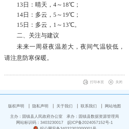
13
日：
晴天
，
4
～
18
℃；
14
日：
多云
，
5
～
19
℃
；
15
日：
多云
，
1
～
13
℃。
二、关注与建议
未来一周昼夜温差大，夜间气温较低，
请注意防寒保暖。
打印本页
关闭
版权声明
隐私声明
关于我们
联系我们
网站地图
主办：固镇县人民政府办公室
承办：固镇县数据资源管理局
网站标识码：3403230017
皖ICP备2024057152号-1
皖公网安备34032302000001号