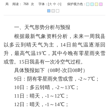
局 阅读：
768
次
字体：[
大
中
小
]
保护视力色：
一、天气形势分析与预报
根据最新气象资料分析，未来一周我县
以多云到晴天气为主，
14日前气温逐渐回
升，最高气温19
℃
，其中今晚有零星雨夹雪
或雪。
15日我县有一次冷空气过程。
具体预报如下（
08时-次日08时）
9
日：
阴有零星雨夹雪或雪
，
-2
～
7
℃；
10
日：
多云转晴
，
-2
～
13
℃；
11
日：
晴天
，
-1
～
12
℃；
12
日：
晴天
，
-1
～
14
℃
；