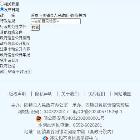
相关程度
发布日期
政 策
首页
>
固镇县人民政府
>
回应关切
行政法规
行政规范性文件
其他政策文件
政府信息公开指南
政府信息公开制度
法定主动公开内容
政府信息公开年报
依申请公开
政府公报
部门乡镇 平台链接
版权声明
隐私声明
关于我们
联系我们
网站地图
主办：固镇县人民政府办公室
承办：固镇县数据资源管理局
网站标识码：3403230017
皖ICP备2024057152号-1
皖公网安备34032302000001号
本网站运维电话：0552-6028281
地址：固镇县谷阳镇浍河路中段（县政府院内）
违法和不良信息举报中心