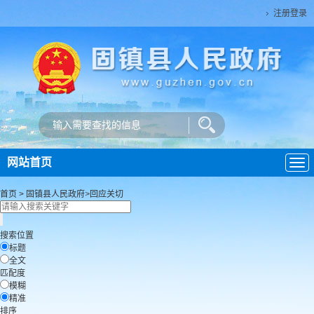
注册登录
网站首页
导
航
首页
>
固镇县人民政府
>
回应关切
搜索位置
标题
全文
匹配度
模糊
精准
排序