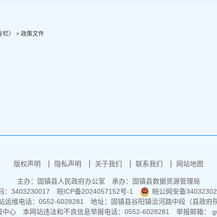
专栏）
>
政策文件
版权声明
隐私声明
关于我们
联系我们
网站地图
主办：固镇县人民政府办公室
承办：固镇县数据资源管理局
3403230017
皖ICP备2024057152号-1
皖公网安备34032302
运维电话：0552-6028281
地址：固镇县谷阳镇浍河路中段（县政府
报中心
本网站违法和不良信息举报电话：0552-6028281
举报邮箱： guz