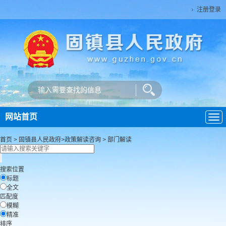
注册登录
网站首页
导
航
首页
>
固镇县人民政府
>
政策解读咨询
>
部门解读
搜索位置
标题
全文
匹配度
模糊
精准
排序