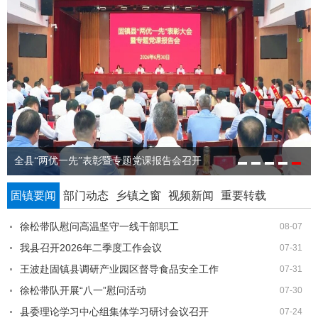
全县“两优一先”表彰暨专题党课报告会召开
固镇要闻
部门动态
乡镇之窗
视频新闻
重要转载
徐松带队慰问高温坚守一线干部职工
08-07
我县召开2026年二季度工作会议
07-31
王波赴固镇县调研产业园区督导食品安全工作
07-31
徐松带队开展“八一”慰问活动
07-30
县委理论学习中心组集体学习研讨会议召开
07-24